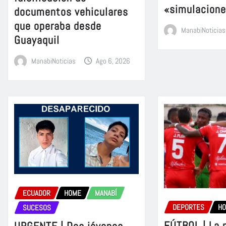
«simulacion
documentos vehiculares
que operaba desde
ManabiNoticias
Guayaquil
ManabiNoticias
Ago 6, 2026
ECUADOR
HOME
MANABÍ
DEPORTES
H
SUCESOS
FÚTBOL | La 
URGENTE | Dos jóvenes