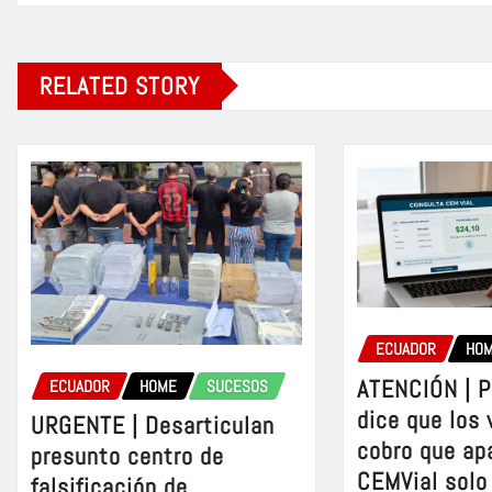
RELATED STORY
ECUADOR
HO
ATENCIÓN | P
ECUADOR
HOME
SUCESOS
dice que los 
URGENTE | Desarticulan
cobro que ap
presunto centro de
CEMVial solo
falsificación de