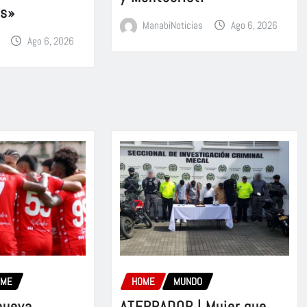
es»
ManabiNoticias
Ago 6, 2026
Ago 6, 2026
OME
HOME
MUNDO
nueva
ATERRADOR | Mujer que