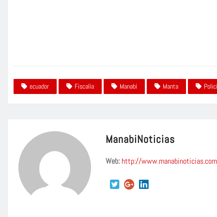
ecuador
Fiscalía
Manabí
Manta
Polic
ManabiNoticias
Web:
http://www.manabinoticias.com