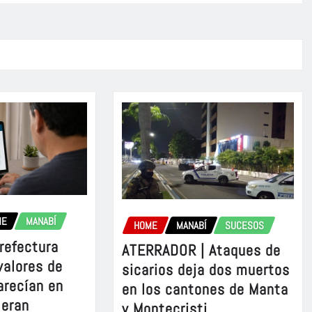
ME
MANABÍ
HOME
MANABÍ
SUCESOS
refectura
ATERRADOR | Ataques de
valores de
sicarios deja dos muertos
arecían en
en los cantones de Manta
 eran
y Montecristi