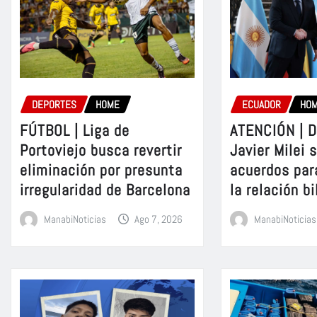
DEPORTES
HOME
ECUADOR
HO
FÚTBOL | Liga de
ATENCIÓN | D
Portoviejo busca revertir
Javier Milei 
eliminación por presunta
acuerdos par
irregularidad de Barcelona
la relación bi
ManabiNoticias
Ago 7, 2026
ManabiNoticias