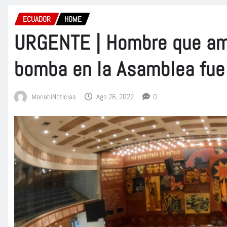
ECUADOR
HOME
URGENTE | Hombre que am
bomba en la Asamblea fue
ManabiNoticias
Ago 26, 2022
0