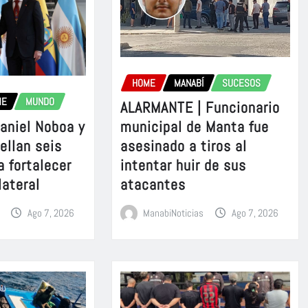
HOME
MANABÍ
SUCESOS
ME
MUNDO
ALARMANTE | Funcionario
aniel Noboa y
municipal de Manta fue
sellan seis
asesinado a tiros al
a fortalecer
intentar huir de sus
lateral
atacantes
Ago 7, 2026
ManabiNoticias
Ago 7, 2026