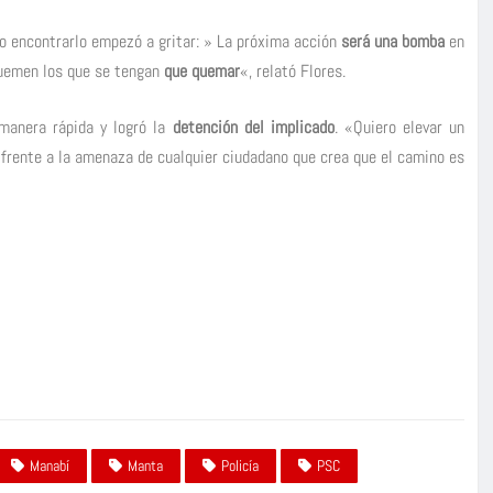
 no encontrarlo empezó a gritar: » La próxima acción
será una bomba
en
quemen los que se tengan
que quemar
«, relató Flores.
anera rápida y logró la
detención del implicado
. «Quiero elevar un
frente a la amenaza de cualquier ciudadano que crea que el camino es
Manabí
Manta
Policía
PSC