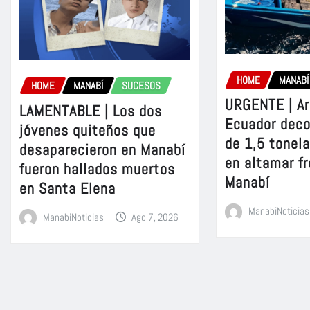
HOME
MANABÍ
HOME
MANABÍ
SUCESOS
URGENTE | A
LAMENTABLE | Los dos
Ecuador dec
jóvenes quiteños que
de 1,5 tonel
desaparecieron en Manabí
en altamar fr
fueron hallados muertos
Manabí
en Santa Elena
ManabiNoticias
ManabiNoticias
Ago 7, 2026