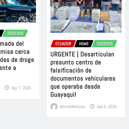
SUCESOS
rmada del
ECUADOR
HOME
SUCESOS
omisa cerca
URGENTE | Desarticulan
adas de droga
presunto centro de
ente a
falsificación de
documentos vehiculares
que operaba desde
Ago 7, 2026
Guayaquil
ManabiNoticias
Ago 6, 2026