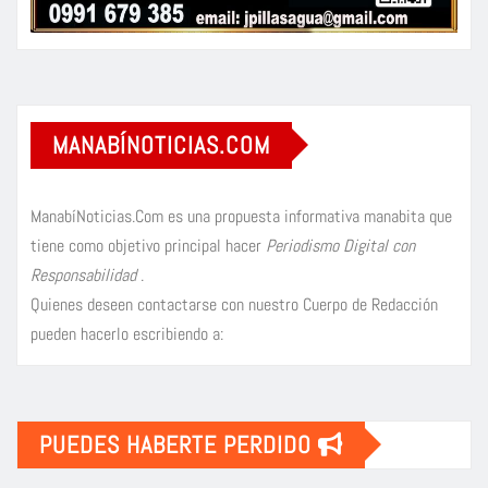
MANABÍNOTICIAS.COM
ManabíNoticias.Com es una propuesta informativa manabita que
tiene como objetivo principal hacer
Periodismo Digital con
Responsabilidad
.
Quienes deseen contactarse con nuestro Cuerpo de Redacción
pueden hacerlo escribiendo a:
PUEDES HABERTE PERDIDO