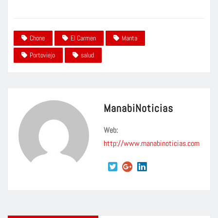
Chone
El Carmen
Manta
Portoviejo
salud
ManabiNoticias
Web:
http://www.manabinoticias.com