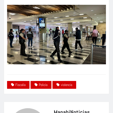
Fiscalía
Policía
violencia
ManabiNoticias