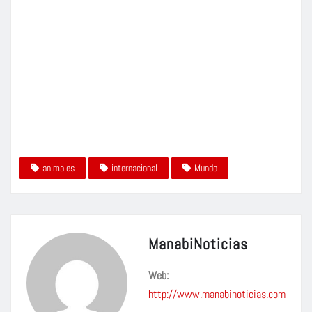
v
í
d
e
o
animales
internacional
Mundo
ManabiNoticias
Web:
http://www.manabinoticias.com