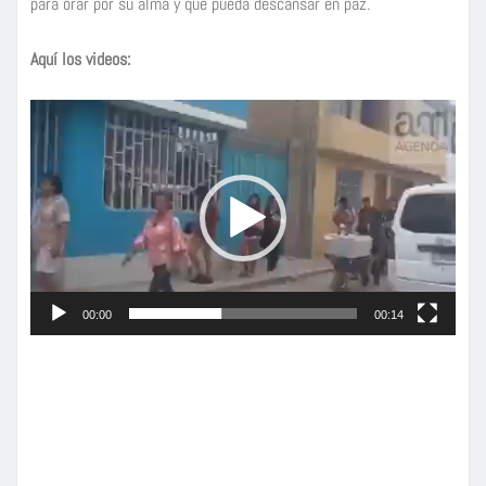
para orar por su alma y que pueda descansar en paz.
Aquí los videos:
R
e
p
r
o
d
u
c
00:00
00:14
t
o
r
d
e