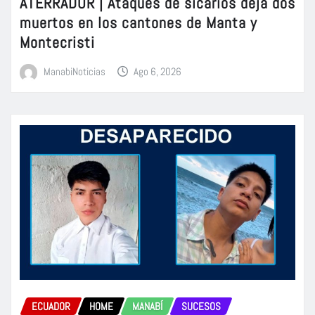
ATERRADOR | Ataques de sicarios deja dos
muertos en los cantones de Manta y
Montecristi
ManabiNoticias
Ago 6, 2026
ECUADOR
HOME
MANABÍ
SUCESOS