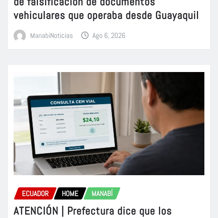
de falsificación de documentos
vehiculares que operaba desde Guayaquil
ManabiNoticias
Ago 6, 2026
ECUADOR
HOME
MANABÍ
ATENCIÓN | Prefectura dice que los