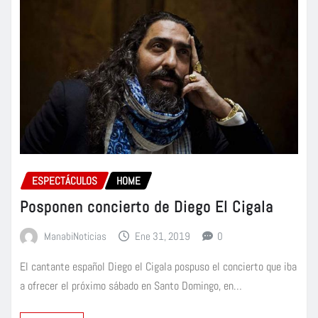
ESPECTÁCULOS
HOME
Posponen concierto de Diego El Cigala
ManabiNoticias
Ene 31, 2019
0
El cantante español Diego el Cigala pospuso el concierto que iba
a ofrecer el próximo sábado en Santo Domingo, en…