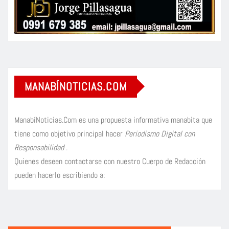
MANABÍNOTICIAS.COM
ManabíNoticias.Com es una propuesta informativa manabita que
tiene como objetivo principal hacer
Periodismo Digital con
Responsabilidad
.
Quienes deseen contactarse con nuestro Cuerpo de Redacción
pueden hacerlo escribiendo a: