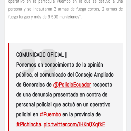
operativo en la parroquia Puembo en la que se detuvo a una
persona y se incautaron 2 armas de fuego cortas, 2 armas de
fuego largas y más de 9 500 municiones”.
COMUNICADO OFICIAL ||
Ponemos en conocimiento de la opinión
pública, el comunicado del Consejo Ampliado
de Generales de
@PoliciaEcuador
respecto
de una denuncia presentada en contra de
personal policial que actuó en un operativo
policial en
#Puembo
en la provincia de
#Pichincha
.
pic.twitter.com/iHKnQXqfkF