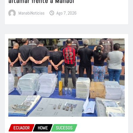
altamar frente a Manabí
ManabiNoticias
Ago 7, 2026
ECUADOR
HOME
SUCESOS