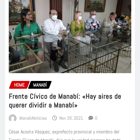
HOME
MANABÍ
Frente Cívico de Manabí: «Hay aires de
querer dividir a Manabí»
ManabiNoticias
Nov 30, 2021
0
César Acosta Vásquez, exprefecto provincial y miembro del