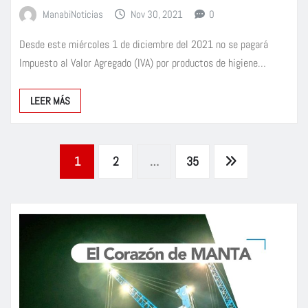
ManabiNoticias
Nov 30, 2021
0
Desde este miércoles 1 de diciembre del 2021 no se pagará
Impuesto al Valor Agregado (IVA) por productos de higiene…
LEER MÁS
Paginación
1
2
…
35
de
entradas