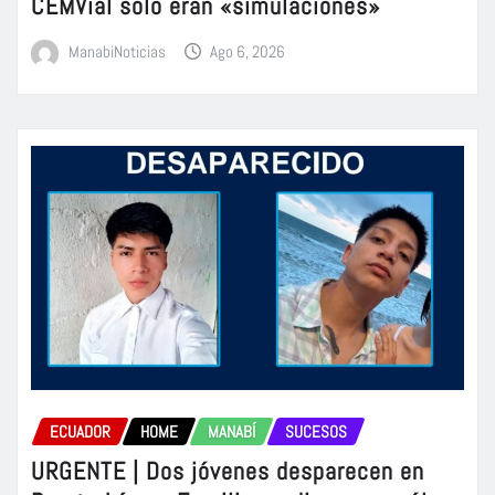
CEMVial solo eran «simulaciones»
ManabiNoticias
Ago 6, 2026
ECUADOR
HOME
MANABÍ
SUCESOS
URGENTE | Dos jóvenes desparecen en