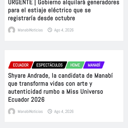
URGENTE | Gobierno alquilará generadores
para el estiaje eléctrico que se
registraría desde octubre
ManabiNoticias
Ago 4, 2026
ECUADOR
ESPECTÁCULOS
HOME
MANABÍ
Shyare Andrade, la candidata de Manabí
que transforma vidas con arte y
autenticidad rumbo a Miss Universo
Ecuador 2026
ManabiNoticias
Ago 4, 2026