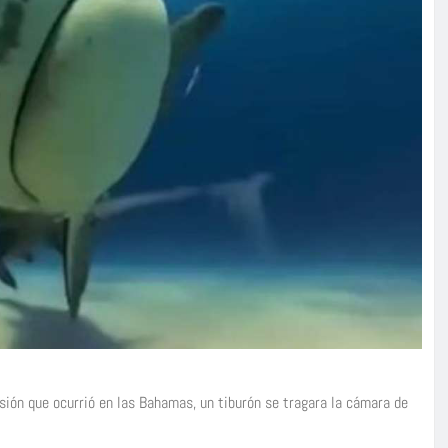
sión que ocurrió en las Bahamas, un tiburón se tragara la cámara de