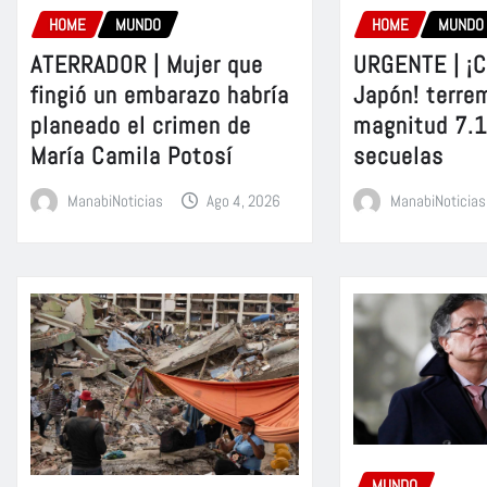
HOME
MUNDO
HOME
MUNDO
ATERRADOR | Mujer que
URGENTE | ¡C
fingió un embarazo habría
Japón! terre
planeado el crimen de
magnitud 7.1
María Camila Potosí
secuelas
ManabiNoticias
Ago 4, 2026
ManabiNoticias
MUNDO