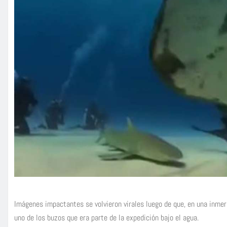
Imágenes impactantes se volvieron virales luego de que, en una inmer
uno de los buzos que era parte de la expedición bajo el agua.