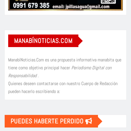
MANABÍNOTICIAS.COM
ManabíNoticias.Com es una propuesta informativa manabita que
tiene como objetivo principal hacer
Periodismo Digital con
Responsabilidad
.
Quienes deseen contactarse con nuestro Cuerpo de Redacción
pueden hacerlo escribiendo a:
PUEDES HABERTE PERDIDO