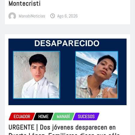
Montecristi
ManabiNoticias
Ago 6, 2026
ECUADOR
HOME
MANABÍ
SUCESOS
URGENTE | Dos jóvenes desparecen en