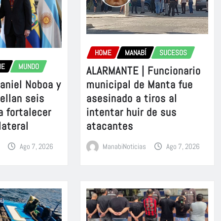
HOME
MANABÍ
SUCESOS
ME
MUNDO
ALARMANTE | Funcionario
aniel Noboa y
municipal de Manta fue
sellan seis
asesinado a tiros al
a fortalecer
intentar huir de sus
lateral
atacantes
Ago 7, 2026
ManabiNoticias
Ago 7, 2026