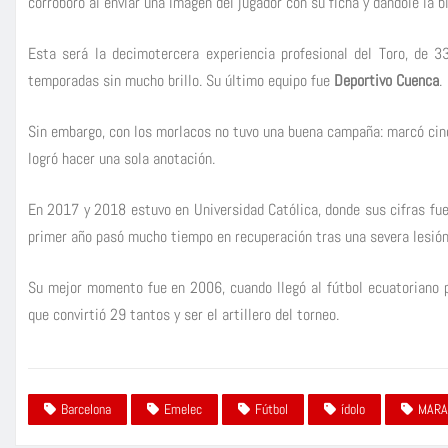
corroboró al enviar una imagen del jugador con su ficha y dándole la b
Esta será la decimotercera experiencia profesional del Toro, de 
temporadas sin mucho brillo. Su último equipo fue
Deportivo Cuenca
.
Sin embargo, con los morlacos no tuvo una buena campaña: marcó cin
logró hacer una sola anotación.
En 2017 y 2018 estuvo en Universidad Católica, donde sus cifras fue
primer año pasó mucho tiempo en recuperación tras una severa lesión
Su mejor momento fue en 2006, cuando llegó al fútbol ecuatoriano 
que convirtió 29 tantos y ser el artillero del torneo.
Barcelona
Emelec
Fútbol
ídolo
MARA