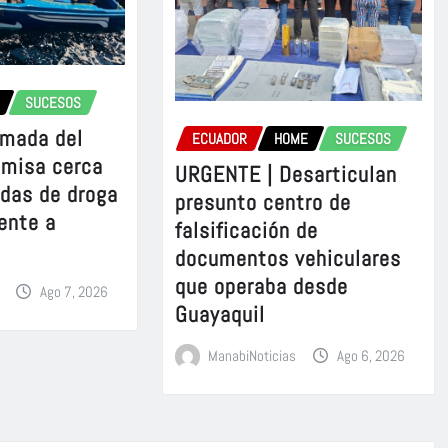
SUCESOS
rmada del
ECUADOR
HOME
SUCESOS
omisa cerca
URGENTE | Desarticulan
adas de droga
presunto centro de
ente a
falsificación de
documentos vehiculares
que operaba desde
Ago 7, 2026
Guayaquil
ManabiNoticias
Ago 6, 2026