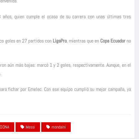
ienvenida.
33 años, quien cumple el ocaso de su carrera con unas últimas tres
co goles en 27 partidos con
LigaPro
, mientras que en
Copa Ecuador
no
ron aún más bajas: marcó 1 y 2 goles, respectivamente. Aunque, en el
.
para fichar por Emelec. Con ese equipo cumplió su mejor campaña, ya
DONA
Messi
mondaini