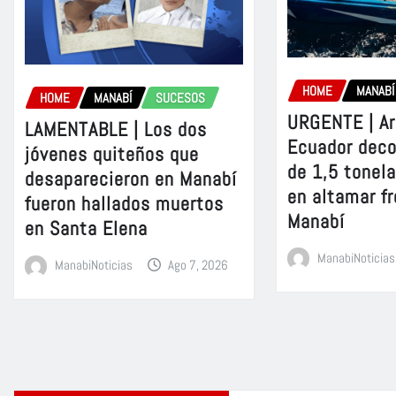
HOME
MANABÍ
HOME
MANABÍ
SUCESOS
URGENTE | A
LAMENTABLE | Los dos
Ecuador dec
jóvenes quiteños que
de 1,5 tonel
desaparecieron en Manabí
en altamar fr
fueron hallados muertos
Manabí
en Santa Elena
ManabiNoticias
ManabiNoticias
Ago 7, 2026