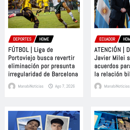
DEPORTES
HOME
ECUADOR
HO
FÚTBOL | Liga de
ATENCIÓN | D
Portoviejo busca revertir
Javier Milei 
eliminación por presunta
acuerdos par
irregularidad de Barcelona
la relación bi
ManabiNoticias
Ago 7, 2026
ManabiNoticias