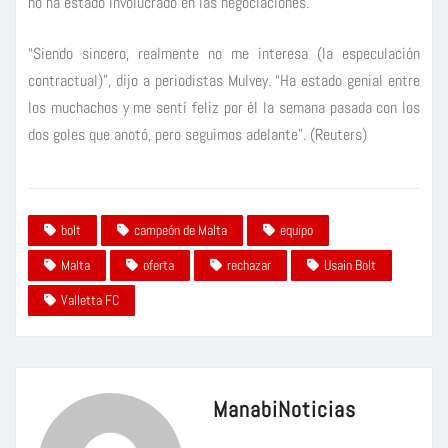
no ha estado involucrado en las negociaciones.
“Siendo sincero, realmente no me interesa (la especulación
contractual)”, dijo a periodistas Mulvey. “Ha estado genial entre
los muchachos y me sentí feliz por él la semana pasada con los
dos goles que anotó, pero seguimos adelante”. (Reuters)
bolt
campeón de Malta
equipo
Malta
oferta
rechazar
Usain Bolt
Valletta FC
ManabiNoticias