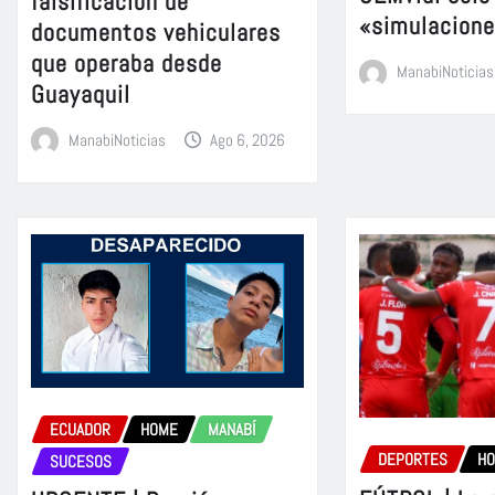
falsificación de
«simulacion
documentos vehiculares
que operaba desde
ManabiNoticias
Guayaquil
ManabiNoticias
Ago 6, 2026
ECUADOR
HOME
MANABÍ
DEPORTES
H
SUCESOS