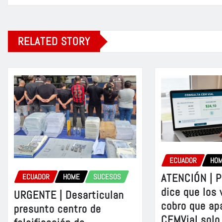
RELATED STORY
ECUADOR
HO
ATENCIÓN | P
ECUADOR
HOME
SUCESOS
dice que los 
URGENTE | Desarticulan
cobro que ap
presunto centro de
CEMVial solo