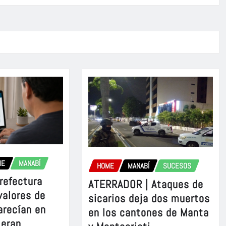
ME
MANABÍ
HOME
MANABÍ
SUCESOS
refectura
ATERRADOR | Ataques de
valores de
sicarios deja dos muertos
arecían en
en los cantones de Manta
 eran