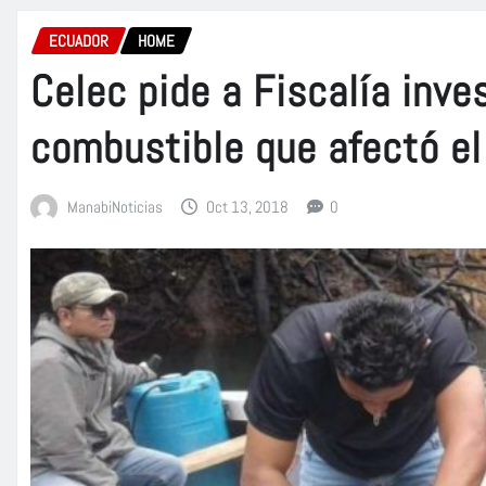
ECUADOR
HOME
Celec pide a Fiscalía inve
combustible que afectó el
ManabiNoticias
Oct 13, 2018
0