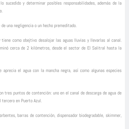
er lo sucedido y determinar posibles responsabilidades, además de la
o.
e de una negligencia o un hecho premeditado.
iene como obejtivo desalojar las aguas lluvias y llevarlas al canal.
inó cerca de 2 kilómetros, desde el sector de El Salitral hasta la
se aprecia el agua con la mancha negra, así como algunas especies
ron tres puntos de contención: uno en el canal de descarga de agua de
l tercero en Puerto Azul.
orbentes, barras de contención, dispensador biodegradable, skimmer,