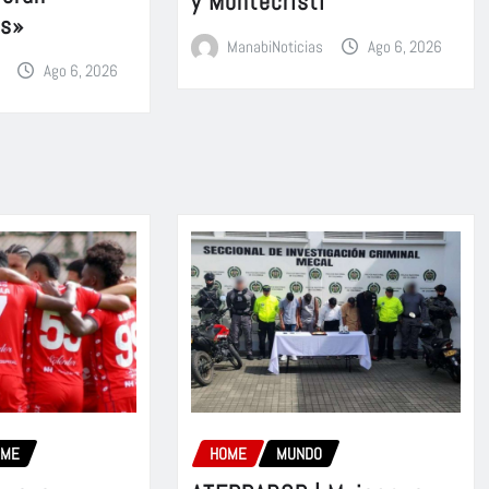
y Montecristi
es»
ManabiNoticias
Ago 6, 2026
Ago 6, 2026
OME
HOME
MUNDO