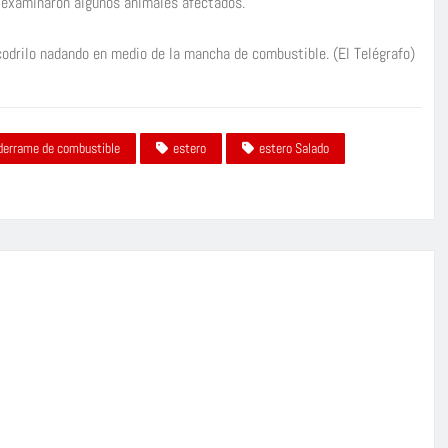
l examinaron algunos animales afectados.
codrilo nadando en medio de la mancha de combustible. (El Telégrafo)
derrame de combustible
estero
estero Salado