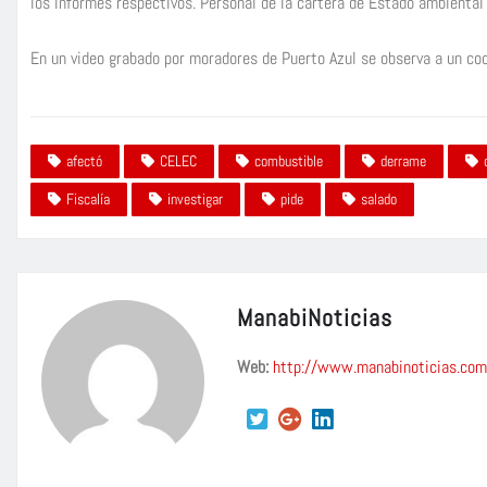
los informes respectivos. Personal de la cartera de Estado ambienta
En un video grabado por moradores de Puerto Azul se observa a un co
afectó
CELEC
combustible
derrame
Fiscalía
investigar
pide
salado
ManabiNoticias
Web:
http://www.manabinoticias.com