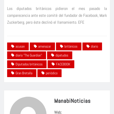
Los diputados británicos pidieron el mes pasado la
comparecencia ante este comité del fundador de Facebook, Mark
Zuckerberg, pero éste declinó el llamamiento. EFE
acusan
amenazar
británicos
diario
diario "The Guardian"
dipatudos
Diputados británicos
FACEBOOK
Gran Bretaña
periódico
ManabiNoticias
Web: