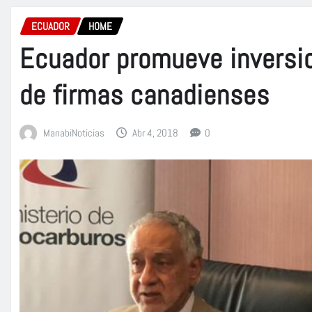
ECUADOR
HOME
Ecuador promueve inversi
de firmas canadienses
ManabiNoticias
Abr 4, 2018
0