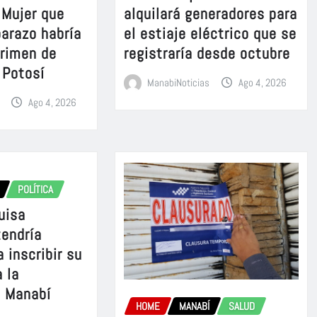
Mujer que
alquilará generadores para
barazo habría
el estiaje eléctrico que se
crimen de
registraría desde octubre
 Potosí
ManabiNoticias
Ago 4, 2026
Ago 4, 2026
POLÍTICA
uisa
tendría
 inscribir su
 la
e Manabí
HOME
MANABÍ
SALUD