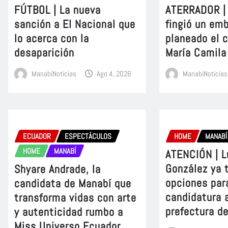
FÚTBOL | La nueva
ATERRADOR | 
sanción a El Nacional que
fingió un em
lo acerca con la
planeado el 
desaparición
María Camila
ManabiNoticias
Ago 4, 2026
ManabiNoticias
ECUADOR
ESPECTÁCULOS
HOME
MANABÍ
HOME
MANABÍ
ATENCIÓN | L
González ya 
Shyare Andrade, la
opciones para
candidata de Manabí que
candidatura a
transforma vidas con arte
prefectura d
y autenticidad rumbo a
Miss Universo Ecuador