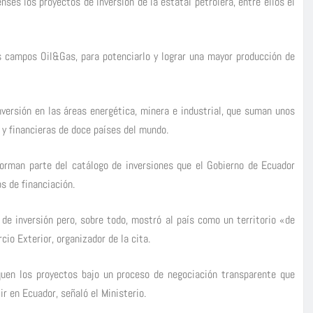
ses los proyectos de inversión de la estatal petrolera, entre ellos el
 campos Oil&Gas, para potenciarlo y lograr una mayor producción de
versión en las áreas energética, minera e industrial, que suman unos
 y financieras de doce países del mundo.
forman parte del catálogo de inversiones que el Gobierno de Ecuador
s de financiación.
de inversión pero, sobre todo, mostró al país como un territorio «de
io Exterior, organizador de la cita.
uen los proyectos bajo un proceso de negociación transparente que
ir en Ecuador, señaló el Ministerio.