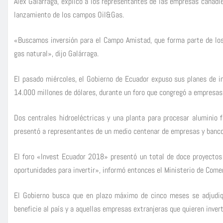
Alex Galárraga, explicó a los representantes de las empresas canadien
lanzamiento de los campos Oil&Gas.
«Buscamos inversión para el Campo Amistad, que forma parte de los
gas natural», dijo Galárraga.
El pasado miércoles, el Gobierno de Ecuador expuso sus planes de in
14.000 millones de dólares, durante un foro que congregó a empresas
Dos centrales hidroeléctricas y una planta para procesar aluminio 
presentó a representantes de un medio centenar de empresas y banco
El foro «Invest Ecuador 2018» presentó un total de doce proyectos 
oportunidades para invertir», informó entonces el Ministerio de Comerc
El Gobierno busca que en plazo máximo de cinco meses se adjudiq
beneficie al país y a aquellas empresas extranjeras que quieren invert