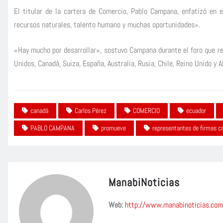
El titular de la cartera de Comercio, Pablo Campana, enfatizó en e
recursos naturales, talento humano y muchas oportunidades».
«Hay mucho por desarrollar», sostuvo Campana durante el foro que r
Unidos, Canadá, Suiza, España, Australia, Rusia, Chile, Reino Unido y 
canadá
Carlos Pérez
COMERCIO
ecuador
PABLO CAMPANA
promueve
representantes de firmas c
ManabiNoticias
Web:
http://www.manabinoticias.com