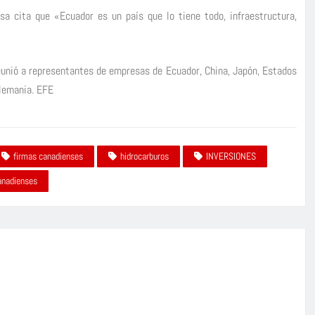
sa cita que «Ecuador es un país que lo tiene todo, infraestructura,
eunió a representantes de empresas de Ecuador, China, Japón, Estados
Alemania. EFE
firmas canadienses
hidrocarburos
INVERSIONES
anadienses