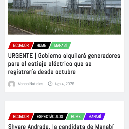
ECUADOR
HOME
MANABÍ
URGENTE | Gobierno alquilará generadores
para el estiaje eléctrico que se
registraría desde octubre
ManabiNoticias
Ago 4, 2026
ECUADOR
ESPECTÁCULOS
HOME
MANABÍ
Shyare Andrade, la candidata de Manabí