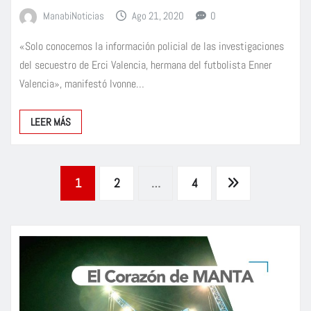
ManabiNoticias
Ago 21, 2020
0
«Solo conocemos la información policial de las investigaciones
del secuestro de Erci Valencia, hermana del futbolista Enner
Valencia», manifestó Ivonne…
LEER MÁS
Paginación
1
2
…
4
de
entradas