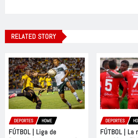
RELATED STORY
DEPORTES
HOME
DEPORTES
H
FÚTBOL | Liga de
FÚTBOL | La 