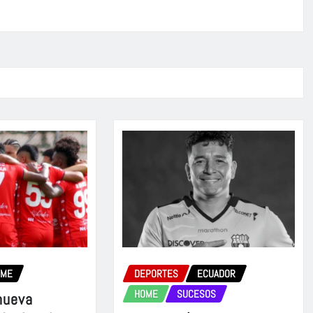
OME
DEPORTES
ECUADOR
HOME
SUCESOS
nueva