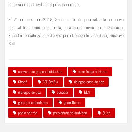
de la sociedad civil en el proceso de paz.
El 21 de enero de 2018, Santos afirmó que evaluaría un nuevo
cese al fuego con la guerrilla, para lo que envió la delegación al
Ecuador, encabezada esta vez por el abogado y político, Gustavo
Bell.
apoyo a los grupos disidentes
cese fuego bilateral
Chocó
COLOMBIA
delegaciones de paz
diálogos de paz
ecuador
ELN
guerrilla colombiana
guerrilleros
pablo beltrán
presidente colombiano
Quito