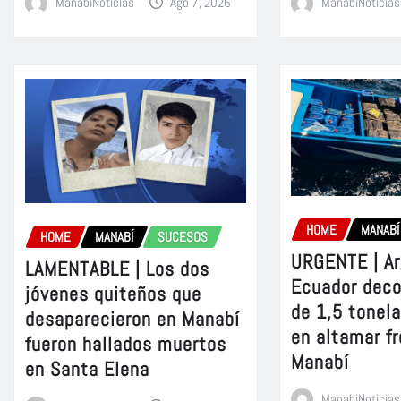
ManabiNoticias
Ago 7, 2026
ManabiNoticias
HOME
MANABÍ
HOME
MANABÍ
SUCESOS
URGENTE | A
LAMENTABLE | Los dos
Ecuador dec
jóvenes quiteños que
de 1,5 tonel
desaparecieron en Manabí
en altamar fr
fueron hallados muertos
Manabí
en Santa Elena
ManabiNoticias