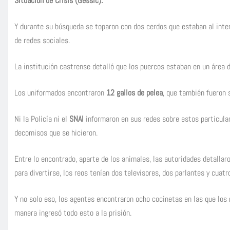
Situación de Crisis (Gessic).
Y durante su búsqueda se toparon con dos cerdos que estaban al interio
de redes sociales.
La institución castrense detalló que los puercos estaban en un área d
Los uniformados encontraron
12 gallos de pelea
, que también fueron 
Ni la Policía ni el
SNAI
informaron en sus redes sobre estos particula
decomisos que se hicieron.
Entre lo encontrado, aparte de los animales, las autoridades detall
para divertirse, los reos tenían dos televisores, dos parlantes y cuatro
Y no solo eso, los agentes encontraron ocho cocinetas en las que los
manera ingresó todo esto a la prisión.