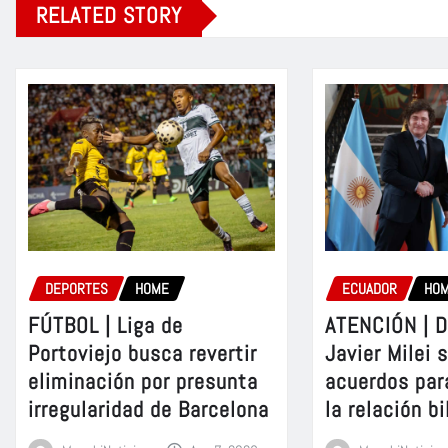
RELATED STORY
DEPORTES
HOME
ECUADOR
HO
FÚTBOL | Liga de
ATENCIÓN | D
Portoviejo busca revertir
Javier Milei 
eliminación por presunta
acuerdos par
irregularidad de Barcelona
la relación bi