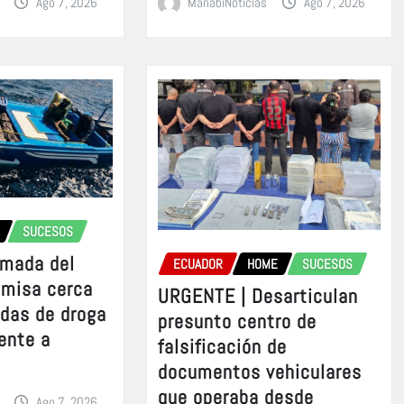
Ago 7, 2026
ManabiNoticias
Ago 7, 2026
SUCESOS
rmada del
ECUADOR
HOME
SUCESOS
omisa cerca
URGENTE | Desarticulan
adas de droga
presunto centro de
ente a
falsificación de
documentos vehiculares
que operaba desde
Ago 7, 2026