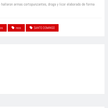
o hallaron armas cortopunzantes, droga y licor elaborado de forma
sos
reos
SANTO DOMINGO