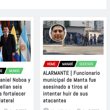
HOME
MANABÍ
SUCESOS
ME
MUNDO
ALARMANTE | Funcionario
aniel Noboa y
municipal de Manta fue
sellan seis
asesinado a tiros al
a fortalecer
intentar huir de sus
lateral
atacantes