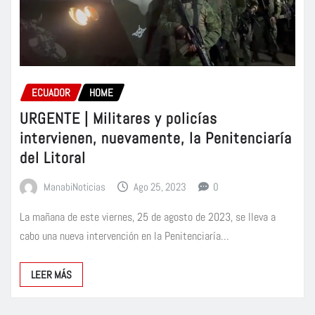
ECUADOR
HOME
URGENTE | Militares y policías
intervienen, nuevamente, la Penitenciaría
del Litoral
ManabiNoticias
Ago 25, 2023
0
La mañana de este viernes, 25 de agosto de 2023, se lleva a
cabo una nueva intervención en la Penitenciaría…
LEER MÁS