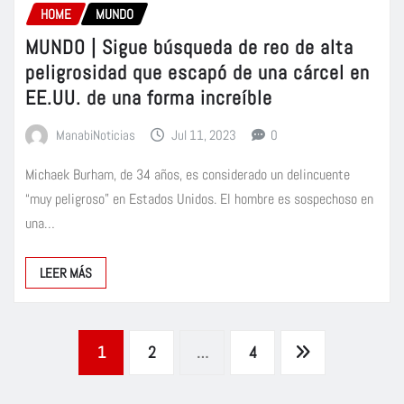
HOME
MUNDO
MUNDO | Sigue búsqueda de reo de alta
peligrosidad que escapó de una cárcel en
EE.UU. de una forma increíble
ManabiNoticias
Jul 11, 2023
0
Michaek Burham, de 34 años, es considerado un delincuente
“muy peligroso” en Estados Unidos. El hombre es sospechoso en
una…
LEER MÁS
Paginación
1
2
…
4