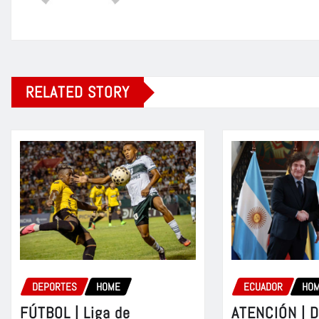
RELATED STORY
DEPORTES
HOME
ECUADOR
HO
FÚTBOL | Liga de
ATENCIÓN | D