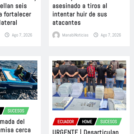
sellan seis
asesinado a tiros al
a fortalecer
intentar huir de sus
lateral
atacantes
Ago 7, 2026
ManabiNoticias
Ago 7, 2026
SUCESOS
rmada del
ECUADOR
HOME
SUCESOS
omisa cerca
URGENTE | Desarticulan