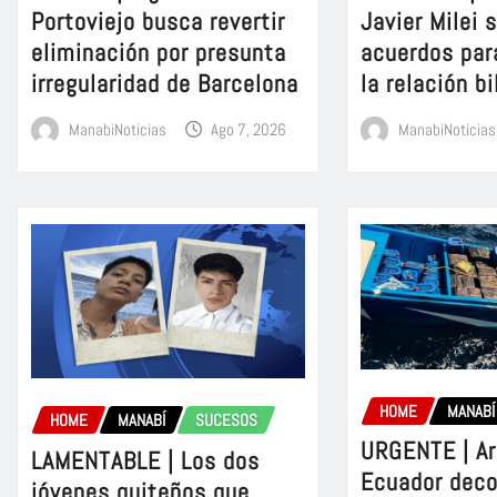
Portoviejo busca revertir
Javier Milei 
eliminación por presunta
acuerdos par
irregularidad de Barcelona
la relación bi
ManabiNoticias
Ago 7, 2026
ManabiNoticias
HOME
MANABÍ
HOME
MANABÍ
SUCESOS
URGENTE | A
LAMENTABLE | Los dos
Ecuador dec
jóvenes quiteños que