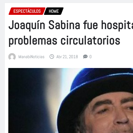
ESPECTÁCULOS
HOME
Joaquín Sabina fue hospit
problemas circulatorios
ManabiNoticias
Abr 21, 2018
0