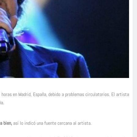
 horas en Madrid, España, debido a problemas circulatorios. El artista
ña.
a bien,
así lo indicó una fuente cercana al artista.