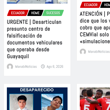
ECUADOR
HO
ATENCIÓN | P
ECUADOR
HOME
SUCESOS
dice que los 
URGENTE | Desarticulan
cobro que ap
presunto centro de
CEMVial solo
falsificación de
«simulacion
documentos vehiculares
que operaba desde
ManabiNoticias
Guayaquil
ManabiNoticias
Ago 6, 2026