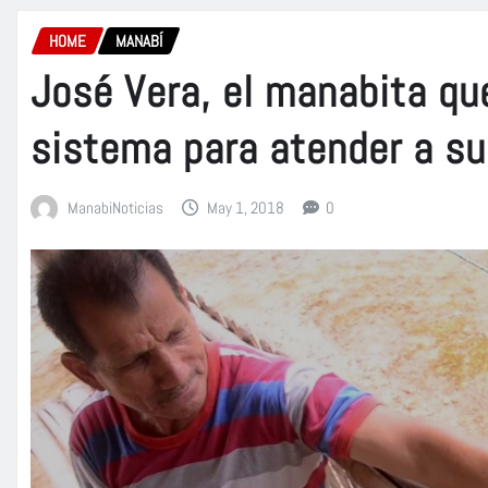
HOME
MANABÍ
José Vera, el manabita qu
sistema para atender a su
ManabiNoticias
May 1, 2018
0