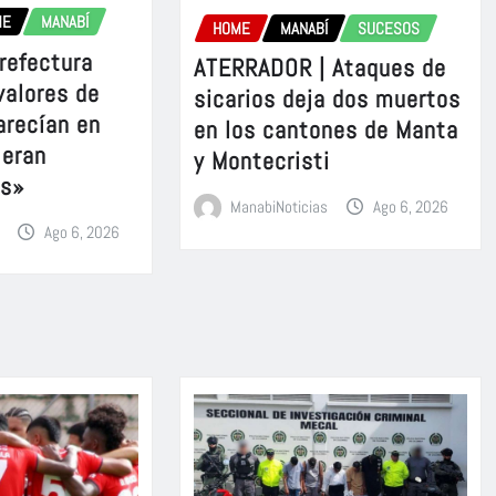
ME
MANABÍ
HOME
MANABÍ
SUCESOS
refectura
ATERRADOR | Ataques de
valores de
sicarios deja dos muertos
arecían en
en los cantones de Manta
 eran
y Montecristi
es»
ManabiNoticias
Ago 6, 2026
Ago 6, 2026