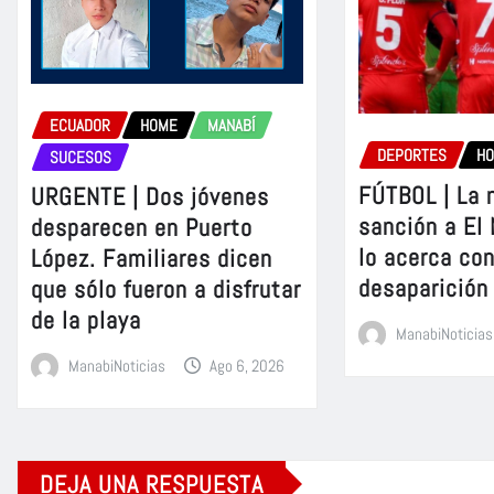
ECUADOR
HOME
MANABÍ
DEPORTES
H
SUCESOS
FÚTBOL | La 
URGENTE | Dos jóvenes
sanción a El
desparecen en Puerto
lo acerca con
López. Familiares dicen
desaparición
que sólo fueron a disfrutar
de la playa
ManabiNoticias
ManabiNoticias
Ago 6, 2026
DEJA UNA RESPUESTA