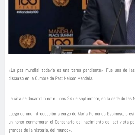
«La paz mundial todavía es una tarea pendiente». Fue una de las
discurso en la Cumbre de Paz: Nelson Mandela.
La cita se desarrolló este lunes 24 de septiembre, en la sede de las
Luego de una introducción a cargo de María Fernanda Espinosa, presi
un honor conmemorar el Centenario del nacimiento del activista p
grandes de la historia, del mundo».