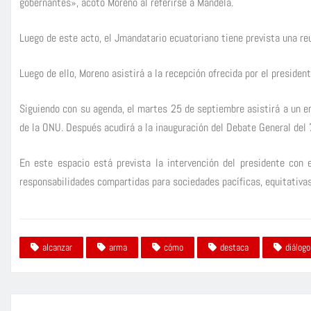
gobernantes», acotó Moreno al referirse a Mandela.
Luego de este acto, el Jmandatario ecuatoriano tiene prevista una reu
Luego de ello, Moreno asistirá a la recepción ofrecida por el preside
Siguiendo con su agenda, el martes 25 de septiembre asistirá a un en
de la ONU. Después acudirá a la inauguración del Debate General del 
En este espacio está prevista la intervención del presidente con
responsabilidades compartidas para sociedades pacíficas, equitativas 
alcanzar
arma
cómo
destaca
diálogo