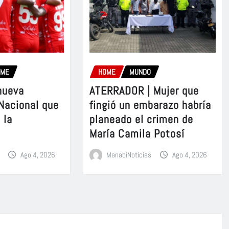
OME
HOME
MUNDO
nueva
ATERRADOR | Mujer que
 Nacional que
fingió un embarazo habría
 la
planeado el crimen de
María Camila Potosí
Ago 4, 2026
ManabiNoticias
Ago 4, 2026