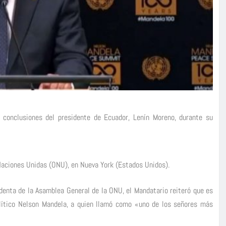
 conclusiones del presidente de Ecuador, Lenín Moreno, durante su
 Naciones Unidas (ONU), en Nueva York (Estados Unidos).
denta de la Asamblea General de la ONU, el Mandatario reiteró que es
olítico Nelson Mandela, a quien llamó como «uno de los señores más