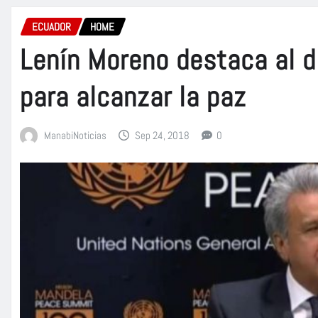
ECUADOR
HOME
Lenín Moreno destaca al d
para alcanzar la paz
ManabiNoticias
Sep 24, 2018
0