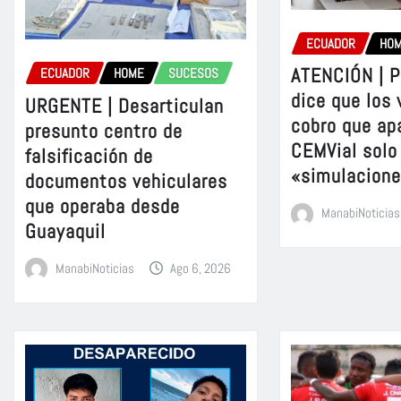
ECUADOR
HO
ATENCIÓN | P
ECUADOR
HOME
SUCESOS
dice que los 
URGENTE | Desarticulan
cobro que ap
presunto centro de
CEMVial solo
falsificación de
«simulacion
documentos vehiculares
que operaba desde
ManabiNoticias
Guayaquil
ManabiNoticias
Ago 6, 2026