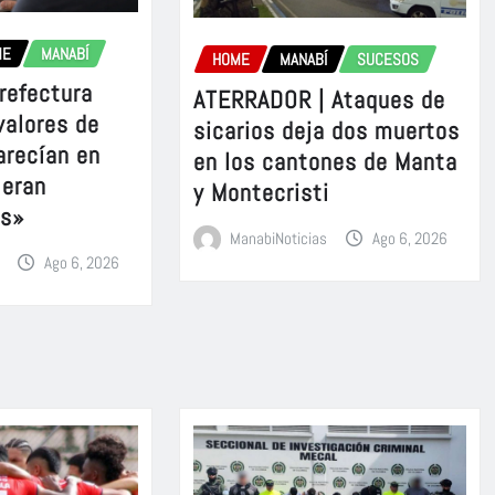
ME
MANABÍ
HOME
MANABÍ
SUCESOS
refectura
ATERRADOR | Ataques de
valores de
sicarios deja dos muertos
arecían en
en los cantones de Manta
 eran
y Montecristi
es»
ManabiNoticias
Ago 6, 2026
Ago 6, 2026