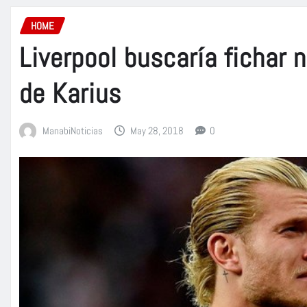
HOME
Liverpool buscaría fichar 
de Karius
ManabiNoticias
May 28, 2018
0