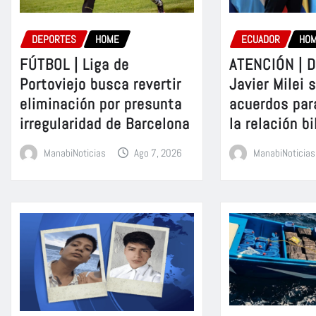
DEPORTES
HOME
ECUADOR
HO
FÚTBOL | Liga de
ATENCIÓN | D
Portoviejo busca revertir
Javier Milei 
eliminación por presunta
acuerdos par
irregularidad de Barcelona
la relación bi
ManabiNoticias
Ago 7, 2026
ManabiNoticias