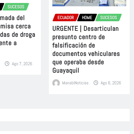
SUCESOS
rmada del
ECUADOR
HOME
SUCESOS
omisa cerca
URGENTE | Desarticulan
adas de droga
presunto centro de
ente a
falsificación de
documentos vehiculares
que operaba desde
Ago 7, 2026
Guayaquil
ManabiNoticias
Ago 6, 2026