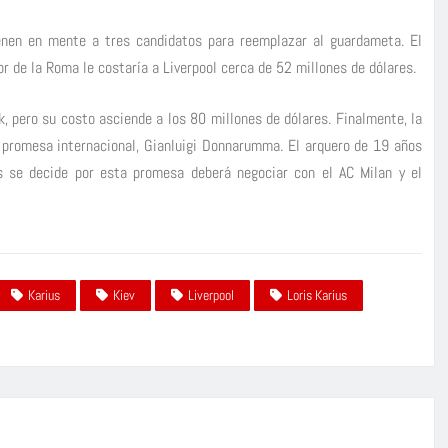
ienen en mente a tres candidatos para reemplazar al guardameta. El
or de la Roma le costaría a Liverpool cerca de 52 millones de dólares.
k, pero su costo asciende a los 80 millones de dólares. Finalmente, la
n promesa internacional, Gianluigi Donnarumma. El arquero de 19 años
és se decide por esta promesa deberá negociar con el AC Milan y el
Karius
Kiev
Liverpool
Loris Karius