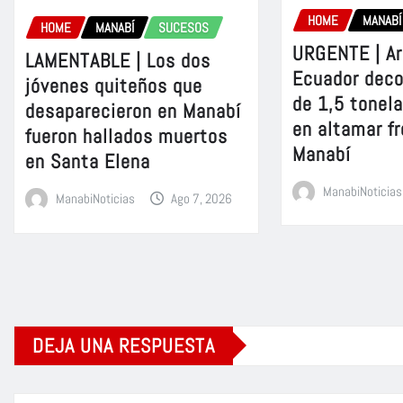
HOME
MANABÍ
HOME
MANABÍ
SUCESOS
URGENTE | A
LAMENTABLE | Los dos
Ecuador dec
jóvenes quiteños que
de 1,5 tonel
desaparecieron en Manabí
en altamar fr
fueron hallados muertos
Manabí
en Santa Elena
ManabiNoticias
ManabiNoticias
Ago 7, 2026
DEJA UNA RESPUESTA