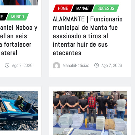
HOME
MANABÍ
SUCESOS
ME
MUNDO
ALARMANTE | Funcionario
aniel Noboa y
municipal de Manta fue
sellan seis
asesinado a tiros al
a fortalecer
intentar huir de sus
lateral
atacantes
Ago 7, 2026
ManabiNoticias
Ago 7, 2026