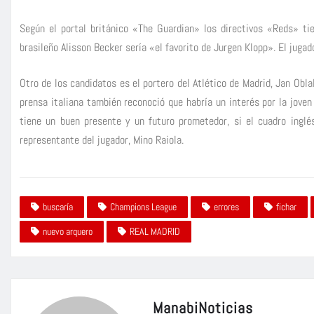
Según el portal británico «The Guardian» los directivos «Reds» t
brasileño Alisson Becker sería «el favorito de Jurgen Klopp». El jugad
Otro de los candidatos es el portero del Atlético de Madrid, Jan Obla
prensa italiana también reconoció que habría un interés por la jove
tiene un buen presente y un futuro prometedor, si el cuadro ingl
representante del jugador, Mino Raiola.
buscaría
Champions League
errores
fichar
nuevo arquero
REAL MADRID
ManabiNoticias