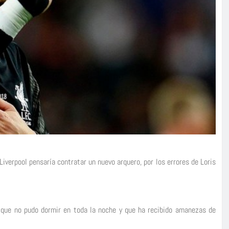
iverpool pensaría contratar un nuevo arquero, por los errores de Loris
ró que no pudo dormir en toda la noche y que ha recibido amanezas de