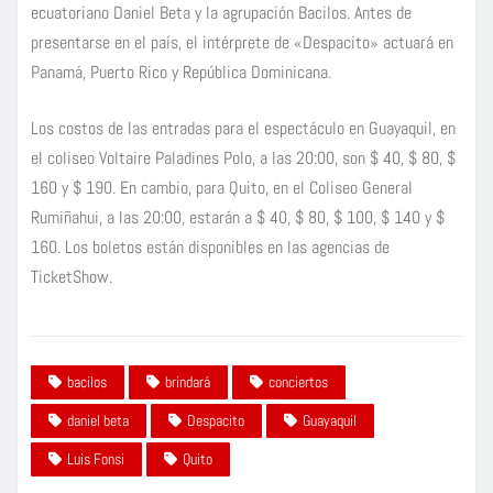
ecuatoriano Daniel Beta y la agrupación Bacilos. Antes de
presentarse en el país, el intérprete de «Despacito» actuará en
Panamá, Puerto Rico y República Dominicana.
Los costos de las entradas para el espectáculo en Guayaquil, en
el coliseo Voltaire Paladines Polo, a las 20:00, son $ 40, $ 80, $
160 y $ 190. En cambio, para Quito, en el Coliseo General
Rumiñahui, a las 20:00, estarán a $ 40, $ 80, $ 100, $ 140 y $
160. Los boletos están disponibles en las agencias de
TicketShow.
bacilos
brindará
conciertos
daniel beta
Despacito
Guayaquil
Luis Fonsi
Quito