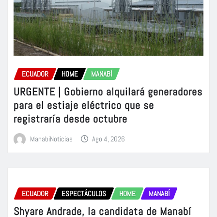
ECUADOR
HOME
MANABÍ
URGENTE | Gobierno alquilará generadores
para el estiaje eléctrico que se
registraría desde octubre
ManabiNoticias
Ago 4, 2026
ECUADOR
ESPECTÁCULOS
HOME
MANABÍ
Shyare Andrade, la candidata de Manabí