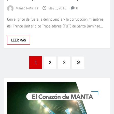
ManabiNoticias
May 1, 2019
0
Con el grito de fuera la delincuencia y la corrupcción miembros
del Frente Unitario de Trabajadores (FUT) de Santo Domingo…
LEER MÁS
Paginación
1
2
3
de
entradas