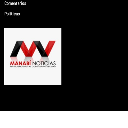
Comentarios
Políticas
Copyright © 2026 | Funciona con
WordPress
|
Newsio
por
ThemeArile