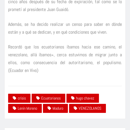
cinco años después de su fecha de expiración, tal como se lo
prometí al presidente Juan Guaidó.
Además, se ha decido realizar un censo para saber en dónde
están y a qué se dedican, y en qué condiciones que viven.
Recordó que los ecuatorianos íbamos hacia ese camino, el
venezolano, allá íbamos», cerca estuvimos de migrar junto a
ellos, como consecuencia del autoritarismo, el populismo.
(Ecuador en Vivo)
crísis
Ecuatorianos
hugo chavez
Lenín Moreno
Maduro
VENEZOLANOS