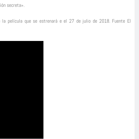
ción secreta».
 la película que se estrenará e el 27 de julio de 2018. Fuente El