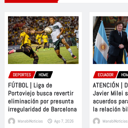
DEPORTES
HOME
ECUADOR
HO
FÚTBOL | Liga de
ATENCIÓN | D
Portoviejo busca revertir
Javier Milei 
eliminación por presunta
acuerdos par
irregularidad de Barcelona
la relación bi
ManabiNoticias
Ago 7, 2026
ManabiNoticias