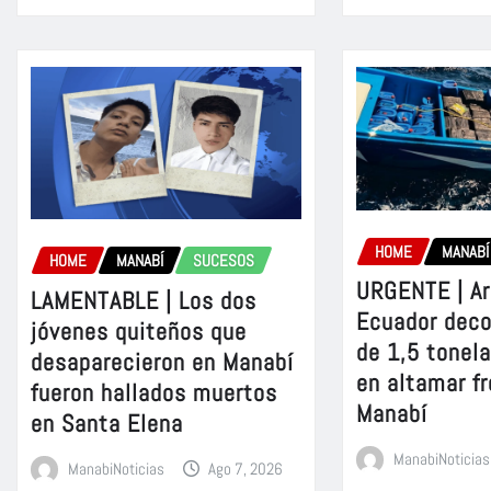
HOME
MANABÍ
HOME
MANABÍ
SUCESOS
URGENTE | A
LAMENTABLE | Los dos
Ecuador dec
jóvenes quiteños que
de 1,5 tonel
desaparecieron en Manabí
en altamar fr
fueron hallados muertos
Manabí
en Santa Elena
ManabiNoticias
ManabiNoticias
Ago 7, 2026