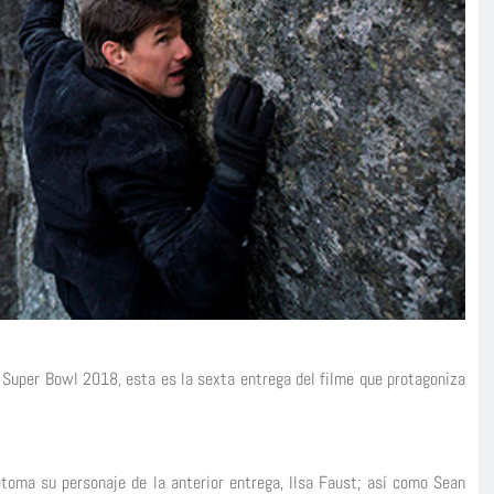
l Super Bowl 2018, esta es la sexta entrega del filme que protagoniza
toma su personaje de la anterior entrega, Ilsa Faust; así como Sean