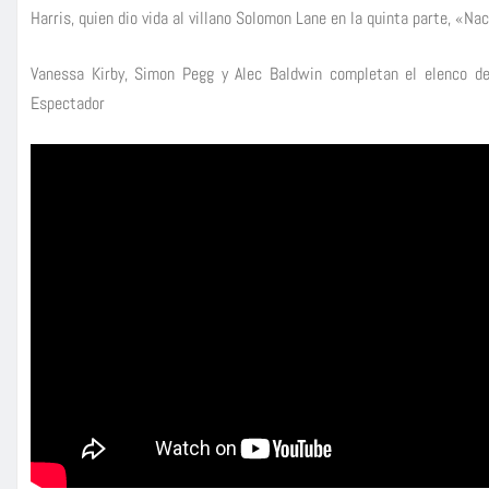
Harris, quien dio vida al villano Solomon Lane en la quinta parte, «Na
Vanessa Kirby, Simon Pegg y Alec Baldwin completan el elenco de
Espectador