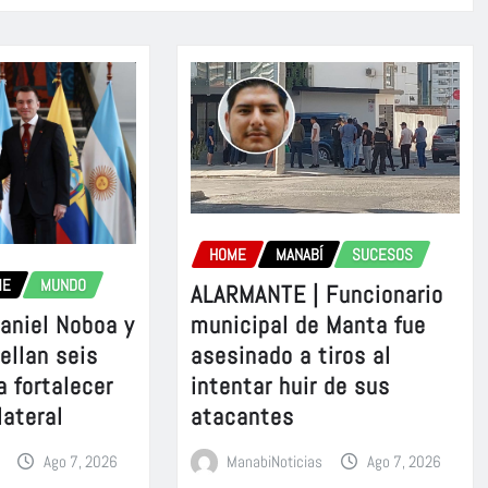
HOME
MANABÍ
SUCESOS
ME
MUNDO
ALARMANTE | Funcionario
aniel Noboa y
municipal de Manta fue
sellan seis
asesinado a tiros al
a fortalecer
intentar huir de sus
lateral
atacantes
Ago 7, 2026
ManabiNoticias
Ago 7, 2026