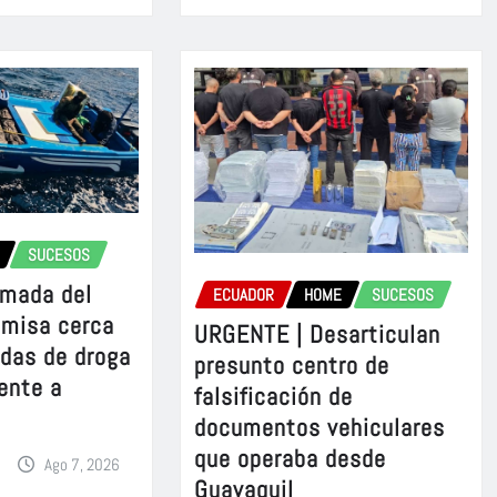
SUCESOS
rmada del
ECUADOR
HOME
SUCESOS
omisa cerca
URGENTE | Desarticulan
adas de droga
presunto centro de
ente a
falsificación de
documentos vehiculares
que operaba desde
Ago 7, 2026
Guayaquil