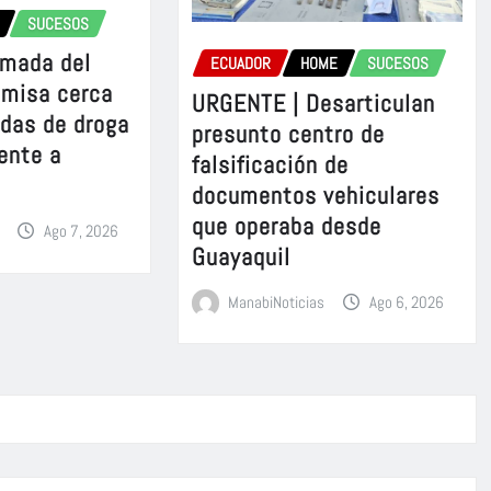
SUCESOS
rmada del
ECUADOR
HOME
SUCESOS
omisa cerca
URGENTE | Desarticulan
adas de droga
presunto centro de
ente a
falsificación de
documentos vehiculares
que operaba desde
Ago 7, 2026
Guayaquil
ManabiNoticias
Ago 6, 2026