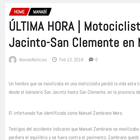
HOME
MANABÍ
ÚLTIMA HORA | Motociclist
Jacinto-San Clemente en 
ManabiNoticias
Feb 13, 2018
0
Un hombre que se movilizaba en una moticicleta perdió la vida esta ta
desde el balneario San Jacinto hasta San Clemente, en la provincia d
El infortunado fue identificado como Manuel Zambrano Mera.
Testigos del accidente indicaron que Manuel Zambrano se movilizaba
perdiera el equilibrio y se fuera contra el pavimento. Zambrano quedó