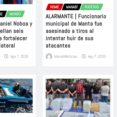
HOME
MANABÍ
SUCESOS
ME
MUNDO
ALARMANTE | Funcionario
aniel Noboa y
municipal de Manta fue
sellan seis
asesinado a tiros al
a fortalecer
intentar huir de sus
lateral
atacantes
Ago 7, 2026
ManabiNoticias
Ago 7, 2026