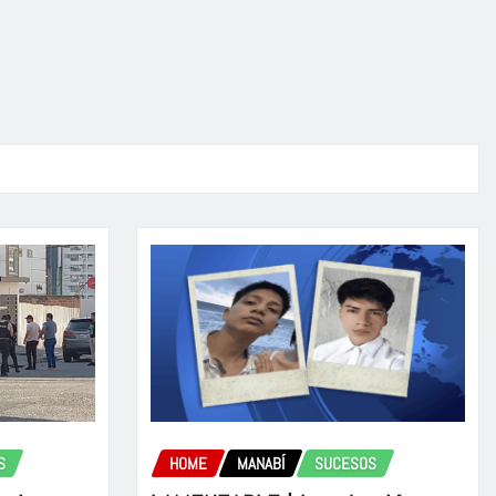
S
HOME
MANABÍ
SUCESOS