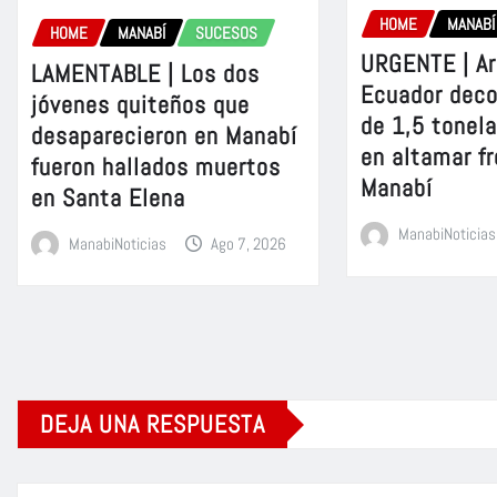
HOME
MANABÍ
HOME
MANABÍ
SUCESOS
URGENTE | A
LAMENTABLE | Los dos
Ecuador dec
jóvenes quiteños que
de 1,5 tonel
desaparecieron en Manabí
en altamar fr
fueron hallados muertos
Manabí
en Santa Elena
ManabiNoticias
ManabiNoticias
Ago 7, 2026
DEJA UNA RESPUESTA