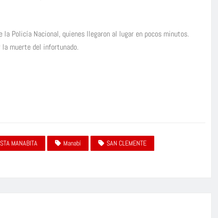
e la Policía Nacional, quienes llegaron al lugar en pocos minutos.
 la muerte del infortunado.
STA MANABITA
Manabí
SAN CLEMENTE