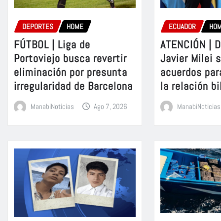
DEPORTES
HOME
ECUADOR
HO
FÚTBOL | Liga de
ATENCIÓN | D
Portoviejo busca revertir
Javier Milei 
eliminación por presunta
acuerdos par
irregularidad de Barcelona
la relación bi
ManabiNoticias
Ago 7, 2026
ManabiNoticias