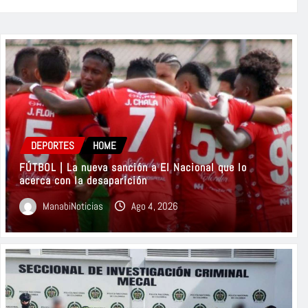
DEPORTES
HOME
FÚTBOL | La nueva sanción a El Nacional que lo
acerca con la desaparición
ManabiNoticias
Ago 4, 2026
HOME
MANABÍ
POLÍTICA
ATENCIÓN | Luisa González ya 
inscribir su candidatura a la 