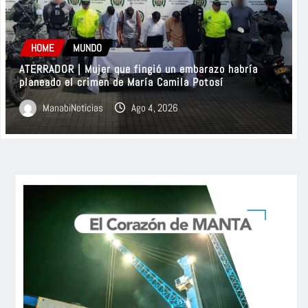
ManabiNoticias
Jul 30, 2026
0
HOME
MUNDO
ATERRADOR | Mujer que fingió un embarazo habría
planeado el crimen de María Camila Potosí
ManabiNoticias
Ago 4, 2026