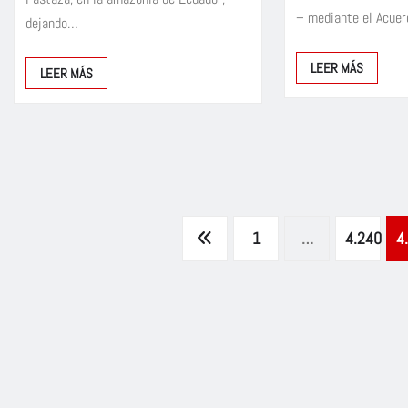
– mediante el Acue
dejando…
LEER MÁS
LEER MÁS
Paginación
1
…
4.240
4
de
entradas