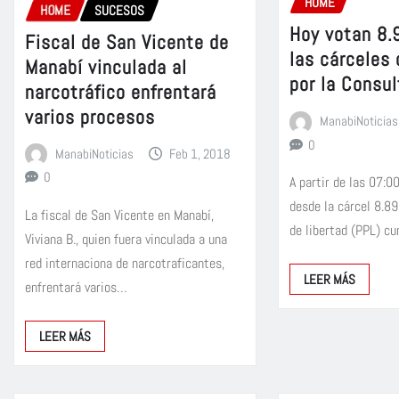
HOME
HOME
SUCESOS
Hoy votan 8.
Fiscal de San Vicente de
las cárceles
Manabí vinculada al
por la Consul
narcotráfico enfrentará
varios procesos
ManabiNoticias
0
ManabiNoticias
Feb 1, 2018
0
A partir de las 07:00
desde la cárcel 8.8
La fiscal de San Vicente en Manabí,
de libertad (PPL) c
Viviana B., quien fuera vinculada a una
red internaciona de narcotraficantes,
LEER MÁS
enfrentará varios…
LEER MÁS