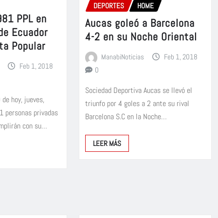
DEPORTES
HOME
981 PPL en
Aucas goleó a Barcelona
 de Ecuador
4-2 en su Noche Oriental
ta Popular
ManabiNoticias
Feb 1, 2018
Feb 1, 2018
0
Sociedad Deportiva Aucas se llevó el
 de hoy, jueves,
triunfo por 4 goles a 2 ante su rival
91 personas privadas
Barcelona S.C en la Noche…
umplirán con su…
LEER MÁS