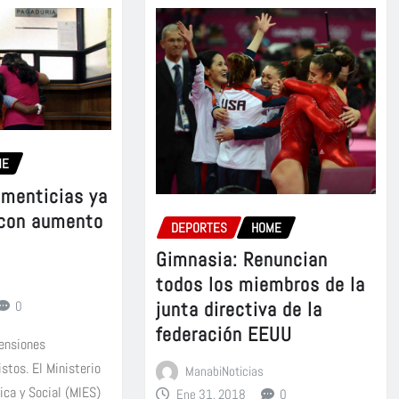
ME
imenticias ya
 con aumento
DEPORTES
HOME
Gimnasia: Renuncian
todos los miembros de la
junta directiva de la
0
federación EEUU
pensiones
istos. El Ministerio
ManabiNoticias
ica y Social (MIES)
Ene 31, 2018
0