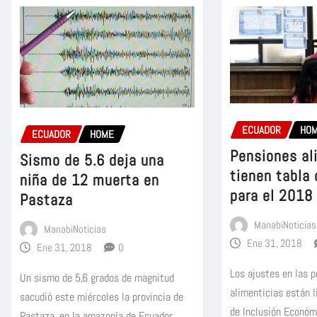
ECUADOR
HO
ECUADOR
HOME
Pensiones al
Sismo de 5.6 deja una
tienen tabla
niña de 12 muerta en
para el 2018
Pastaza
ManabiNoticias
ManabiNoticias
Ene 31, 2018
Ene 31, 2018
0
Los ajustes en las 
Un sismo de 5,6 grados de magnitud
alimenticias están l
sacudió este miércoles la provincia de
de Inclusión Económ
Pastaza, en la amazonía de Ecuador,