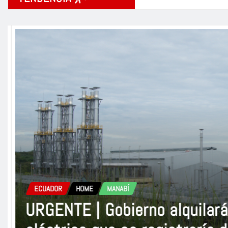
ECUADOR
ESPECTÁCULOS
HOME
MANABÍ
Shyare Andrade, la candidat
vidas con arte y autenticida
Ecuador 2026