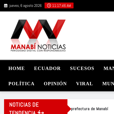
Saltar
jueves, 6 agosto 2026
11:17:48 AM
al
contenido
HOME
ECUADOR
SUCESOS
MA
POLÍTICA
OPINIÓN
VIRAL
MUN
NOTICIAS DE
TENDENCIA