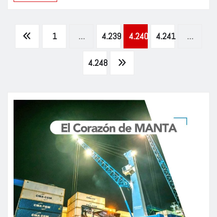
Paginación
1
…
4.239
4.240
4.241
…
de
4.248
entradas