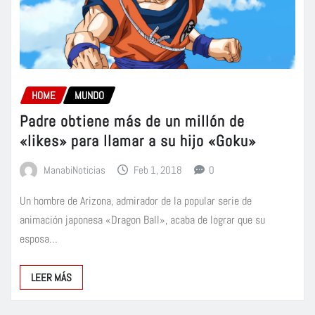
HOME
MUNDO
Padre obtiene más de un millón de
«likes» para llamar a su hijo «Goku»
ManabiNoticias
Feb 1, 2018
0
Un hombre de Arizona, admirador de la popular serie de
animación japonesa «Dragon Ball», acaba de lograr que su
esposa…
LEER MÁS