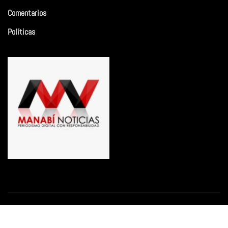
Comentarios
Políticas
Copyright © 2026 | Funciona con
WordPress
|
Newsio
por
ThemeArile