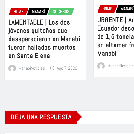
HOME
MANABÍ
HOME
MANABÍ
SUCESOS
URGENTE | A
LAMENTABLE | Los dos
Ecuador dec
jóvenes quiteños que
de 1,5 tonel
desaparecieron en Manabí
en altamar fr
fueron hallados muertos
Manabí
en Santa Elena
ManabiNoticias
ManabiNoticias
Ago 7, 2026
DEJA UNA RESPUESTA