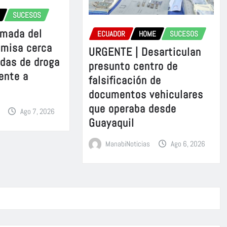
SUCESOS
rmada del
ECUADOR
HOME
SUCESOS
omisa cerca
URGENTE | Desarticulan
adas de droga
presunto centro de
ente a
falsificación de
documentos vehiculares
que operaba desde
Ago 7, 2026
Guayaquil
ManabiNoticias
Ago 6, 2026