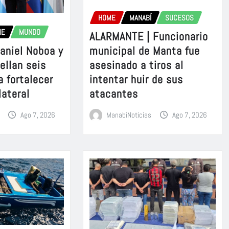
HOME
MANABÍ
SUCESOS
ME
MUNDO
ALARMANTE | Funcionario
aniel Noboa y
municipal de Manta fue
sellan seis
asesinado a tiros al
a fortalecer
intentar huir de sus
lateral
atacantes
Ago 7, 2026
ManabiNoticias
Ago 7, 2026