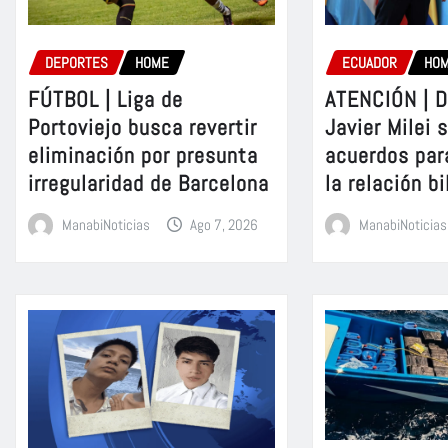
DEPORTES
HOME
ECUADOR
HO
FÚTBOL | Liga de
ATENCIÓN | D
Portoviejo busca revertir
Javier Milei 
eliminación por presunta
acuerdos par
irregularidad de Barcelona
la relación bi
ManabiNoticias
Ago 7, 2026
ManabiNoticias