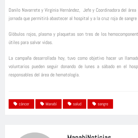
Danilo Navarrete y Virginia Hernández, Jefe y Coordinadora del área
jornada que permitirá abastecer al hospital y a la cruz roja de sangre
Glóbulos rojos, plasma y plaquetas son tres de los hemocomponent
útiles para salvar vidas.
La campaña desarrollada hoy, tuvo como objetivo hacer un llamad
voluntarios pueden seguir donando de lunes a sábado en el hospi
responsables del área de hematología.
cáncer
Manabí
salud
sangre
ManabiNoticias