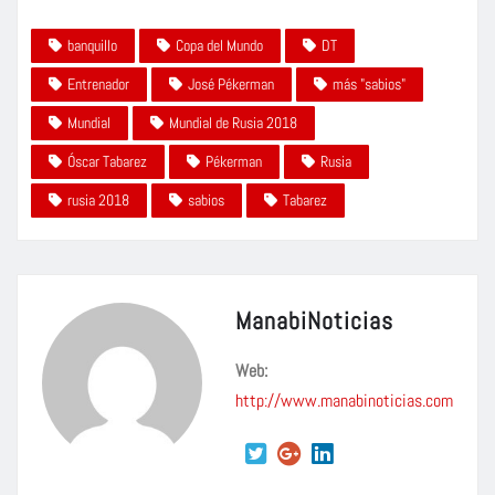
banquillo
Copa del Mundo
DT
Entrenador
José Pékerman
más "sabios"
Mundial
Mundial de Rusia 2018
Óscar Tabarez
Pékerman
Rusia
rusia 2018
sabios
Tabarez
ManabiNoticias
Web:
http://www.manabinoticias.com