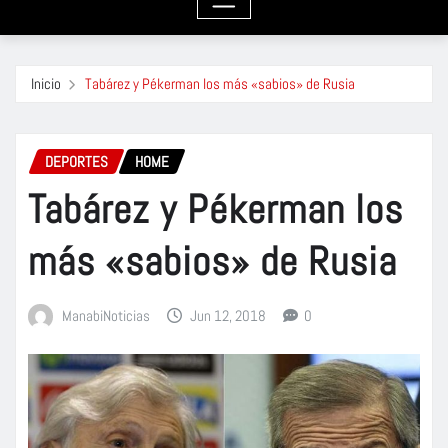
Inicio
Tabárez y Pékerman los más «sabios» de Rusia
DEPORTES
HOME
Tabárez y Pékerman los
más «sabios» de Rusia
ManabiNoticias
Jun 12, 2018
0