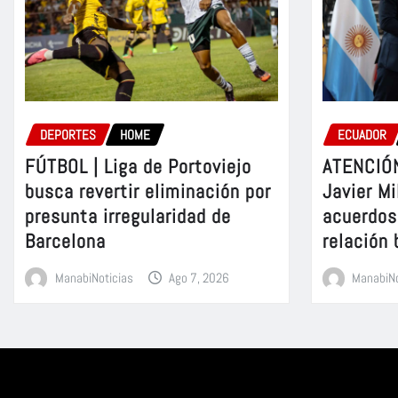
DEPORTES
HOME
ECUADOR
FÚTBOL | Liga de Portoviejo
ATENCIÓN
busca revertir eliminación por
Javier Mi
presunta irregularidad de
acuerdos 
Barcelona
relación 
ManabiNoticias
Ago 7, 2026
ManabiNo