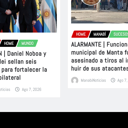
HOME
MANABÍ
SUCESO
ALARMANTE | Funcion
HOME
MUNDO
municipal de Manta f
 | Daniel Noboa y
asesinado a tiros al 
lei sellan seis
huir de sus atacante
para fortalecer la
bilateral
ManabiNoticias
Ago 7
ticias
Ago 7, 2026