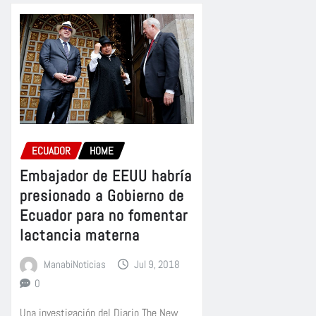
ECUADOR
HOME
Embajador de EEUU habría
presionado a Gobierno de
Ecuador para no fomentar
lactancia materna
ManabiNoticias
Jul 9, 2018
0
Una investigación del Diario The New