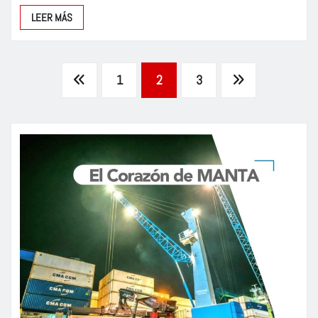
LEER MÁS
Paginación
1
2
3
de
entradas