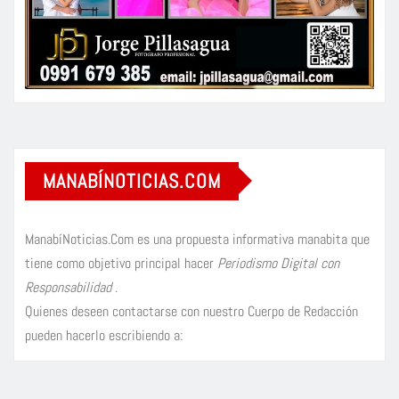
MANABÍNOTICIAS.COM
ManabíNoticias.Com es una propuesta informativa manabita que
tiene como objetivo principal hacer
Periodismo Digital con
Responsabilidad
.
Quienes deseen contactarse con nuestro Cuerpo de Redacción
pueden hacerlo escribiendo a: