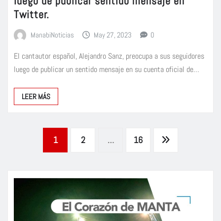
luego de publicar sentido mensaje en
Twitter.
ManabiNoticias
May 27, 2023
0
El cantautor español, Alejandro Sanz, preocupa a sus seguidores
luego de publicar un sentido mensaje en su cuenta oficial de…
LEER MÁS
Paginación
1
2
…
16
de
entradas