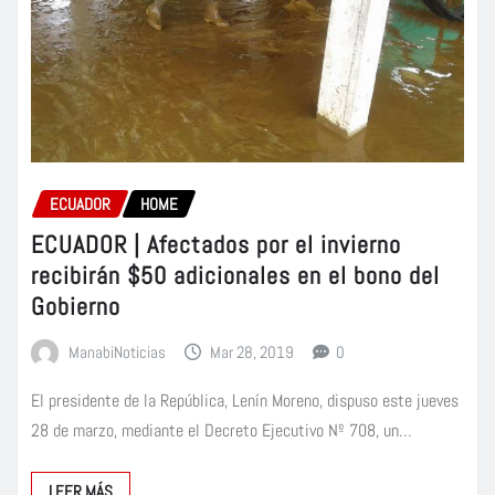
ECUADOR
HOME
ECUADOR | Afectados por el invierno
recibirán $50 adicionales en el bono del
Gobierno
ManabiNoticias
Mar 28, 2019
0
El presidente de la República, Lenín Moreno, dispuso este jueves
28 de marzo, mediante el Decreto Ejecutivo Nº 708, un…
LEER MÁS