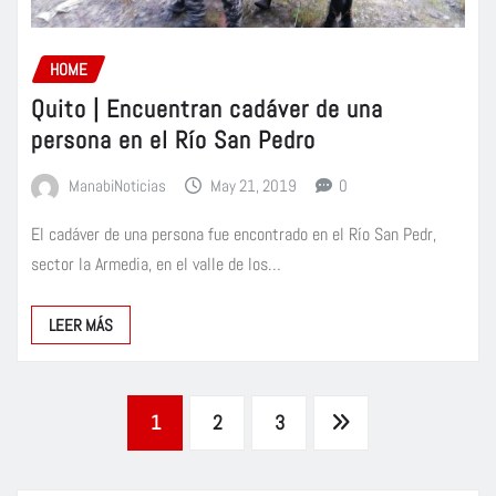
HOME
Quito | Encuentran cadáver de una
persona en el Río San Pedro
ManabiNoticias
May 21, 2019
0
El cadáver de una persona fue encontrado en el Río San Pedr,
sector la Armedia, en el valle de los…
LEER MÁS
Paginación
1
2
3
de