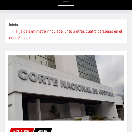
Inicio
Hija de exministro vinculada junto a otras cuatro personas en el
caso Singue
ECUADOR
HOME