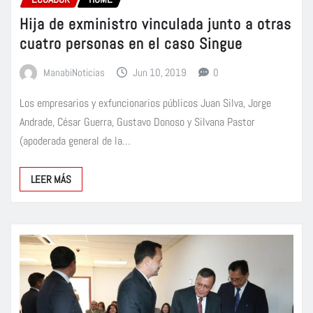
Hija de exministro vinculada junto a otras
cuatro personas en el caso Singue
ManabiNoticias
Jun 10, 2019
0
Los empresarios y exfuncionarios públicos Juan Silva, Jorge
Andrade, César Guerra, Gustavo Donoso y Silvana Pastor
(apoderada general de la…
LEER MÁS