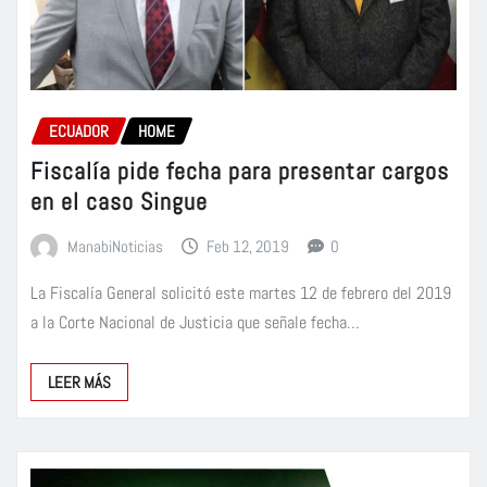
ECUADOR
HOME
Fiscalía pide fecha para presentar cargos
en el caso Singue
ManabiNoticias
Feb 12, 2019
0
La Fiscalía General solicitó este martes 12 de febrero del 2019
a la Corte Nacional de Justicia que señale fecha…
LEER MÁS