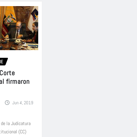
ME
 Corte
al firmaron
Jun 4, 2019
 de la Judicatura
titucional (CC)