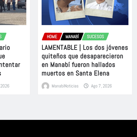
S
HOME
MANABÍ
SUCESOS
ario
LAMENTABLE | Los dos jóvenes
ue
quiteños que desaparecieron
intentar
en Manabí fueron hallados
s
muertos en Santa Elena
, 2026
ManabiNoticias
Ago 7, 2026