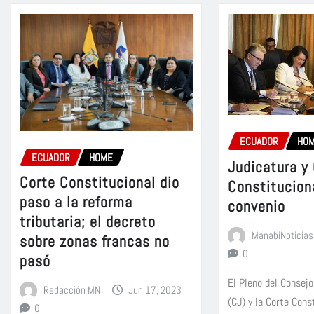
ECUADOR
HO
ECUADOR
HOME
Judicatura y
Corte Constitucional dio
Constitucion
paso a la reforma
convenio
tributaria; el decreto
ManabiNoticias
sobre zonas francas no
0
pasó
El Pleno del Consejo
Redacción MN
Jun 17, 2023
(CJ) y la Corte Cons
0