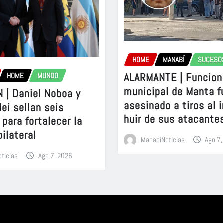
HOME
MANABÍ
SUCESO
ALARMANTE | Funcion
HOME
MUNDO
municipal de Manta f
 | Daniel Noboa y
asesinado a tiros al 
lei sellan seis
huir de sus atacante
para fortalecer la
bilateral
ManabiNoticias
Ago 7
ticias
Ago 7, 2026