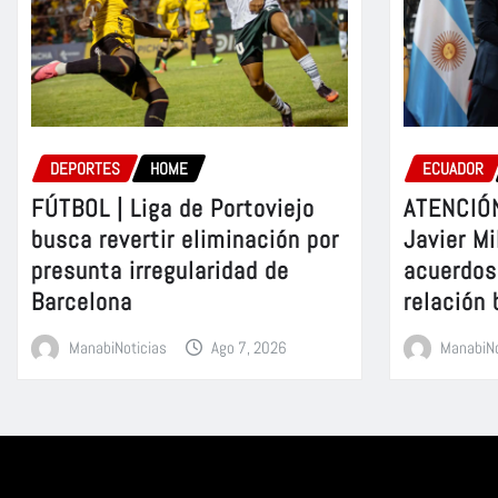
DEPORTES
HOME
ECUADOR
FÚTBOL | Liga de Portoviejo
ATENCIÓN
busca revertir eliminación por
Javier Mi
presunta irregularidad de
acuerdos 
Barcelona
relación 
ManabiNoticias
Ago 7, 2026
ManabiNo