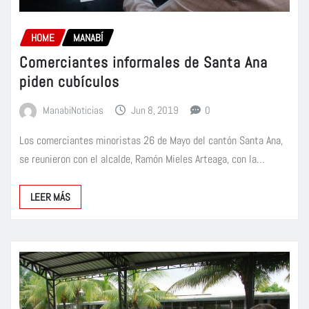
HOME
MANABÍ
Comerciantes informales de Santa Ana
piden cubículos
ManabiNoticias
Jun 8, 2019
0
Los comerciantes minoristas 26 de Mayo del cantón Santa Ana,
se reunieron con el alcalde, Ramón Mieles Arteaga, con la…
LEER MÁS