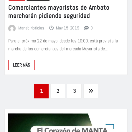
Comerciantes mayoristas de Ambato
marcharán pidiendo seguridad
ManabiNoticias
May 15, 2019
0
Para el próximo 22 de mayo, desde las 10:00, está prevista la
marcha de los comerciantes del mercado Mayorista de…
LEER MÁS
Paginación
1
2
3
de
entradas