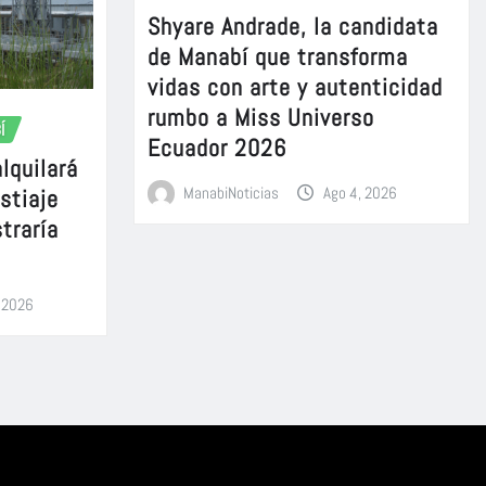
Shyare Andrade, la candidata
de Manabí que transforma
vidas con arte y autenticidad
rumbo a Miss Universo
Í
Ecuador 2026
lquilará
ManabiNoticias
Ago 4, 2026
stiaje
traría
, 2026