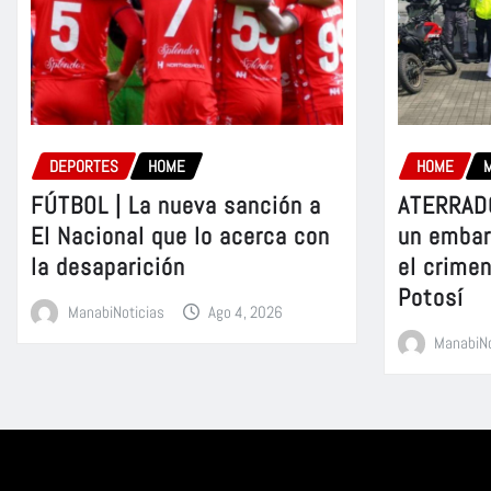
DEPORTES
HOME
HOME
FÚTBOL | La nueva sanción a
ATERRADO
El Nacional que lo acerca con
un embar
la desaparición
el crime
Potosí
ManabiNoticias
Ago 4, 2026
ManabiNo