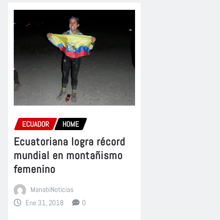
ECUADOR
HOME
Ecuatoriana logra récord
mundial en montañismo
femenino
ManabiNoticias
Ene 31, 2018
0