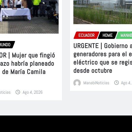
ECUADOR
HOME
MANAB
URGENTE | Gobierno a
MUNDO
generadores para el e
R | Mujer que fingió
eléctrico que se regis
azo habría planeado
desde octubre
n de María Camila
ManabiNoticias
Ago 4
ticias
Ago 4, 2026