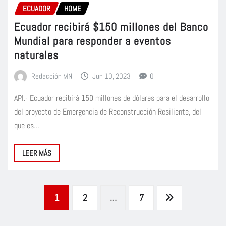
ECUADOR
HOME
Ecuador recibirá $150 millones del Banco
Mundial para responder a eventos
naturales
Redacción MN
Jun 10, 2023
0
API.- Ecuador recibirá 150 millones de dólares para el desarrollo
del proyecto de Emergencia de Reconstrucción Resiliente, del
que es…
LEER MÁS
Paginación
1
2
…
7