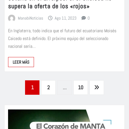
supera la oferta de los «rojos»
ManabiNoticias
Ago 11, 2023
0
En Inglaterra, todo indica que el futuro del ecuatoriano Moisés
Caicedo está definido. El próximo equipo del seleccionado
nacional sería…
LEER MÁS
Paginación
1
2
…
10
de
entradas